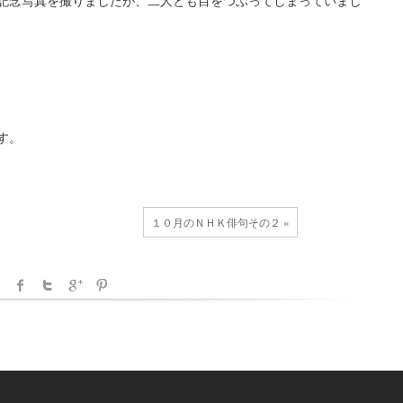
す。
１０月のＮＨＫ俳句その２ »