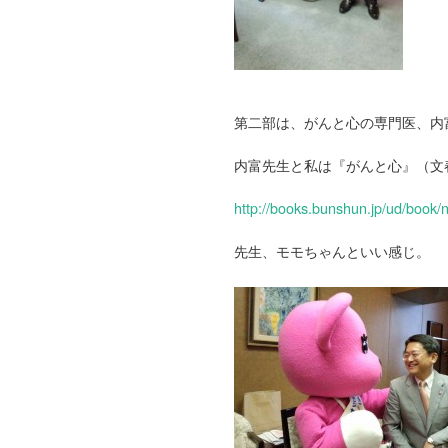
第二部は、がんと心の専門医、内
内富先生と私は『がんと心』（文
http://books.bunshun.jp/ud/boo
先生、モモちゃんといい感じ。