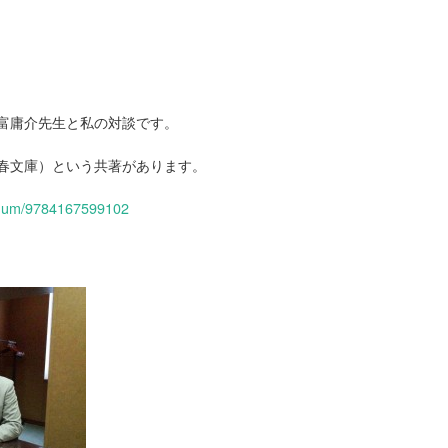
富庸介先生と私の対談です。
春文庫）という共著があります。
k/num/9784167599102