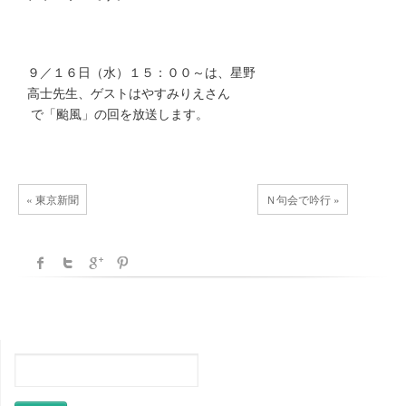
９／１６日（水）１５：００～は、星野
高士先生、ゲストはやすみりえさん
で「颱風」の回を放送します。
« 東京新聞
Ｎ句会で吟行 »