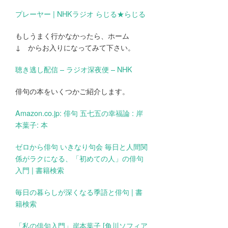
プレーヤー | NHKラジオ らじる★らじる
もしうまく行かなかったら、ホーム
↓ からお入りになってみて下さい。
聴き逃し配信 – ラジオ深夜便 – NHK
俳句の本をいくつかご紹介します。
Amazon.co.jp: 俳句 五七五の幸福論 : 岸
本葉子: 本
ゼロから俳句 いきなり句会 毎日と人間関
係がラクになる、「初めての人」の俳句
入門 | 書籍検索
毎日の暮らしが深くなる季語と俳句 | 書
籍検索
「私の俳句入門」岸本葉子 [角川ソフィア