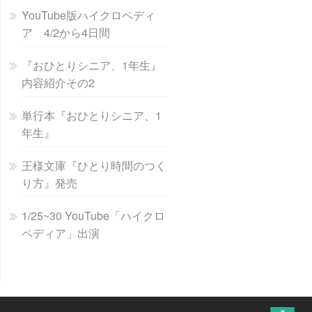
YouTube版ハイクロペディ
ア 4/2から4日間
『おひとりシニア、1年生』
内容紹介その2
単行本『おひとりシニア、1
年生』
王様文庫『ひとり時間のつく
り方』発売
1/25~30 YouTube「ハイクロ
ペディア」出演
↑