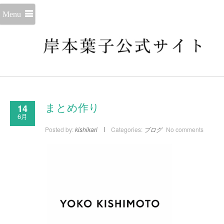
Menu
14
まとめ作り
6月
Posted by:
kishikari
Categories:
ブログ
No comments