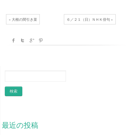
« 大根の間引き菜
６／２１（日）ＮＨＫ俳句 »
最近の投稿