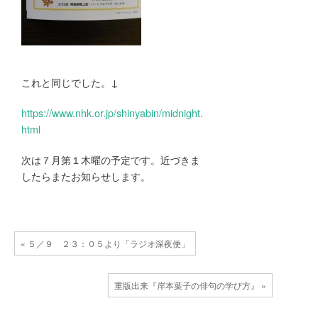
これと同じでした。↓
https://www.nhk.or.jp/shinyabin/midnight.
html
次は７月第１木曜の予定です。近づきま
したらまたお知らせします。
« ５／９ ２３：０５より「ラジオ深夜便」
重版出来『岸本葉子の俳句の学び方』 »