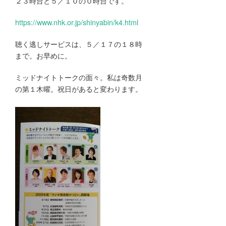
２３時台と５／１０の０時台です。
https://www.nhk.or.jp/shinyabin/k4.html
聴く逃しサービスは、５／１７の１８時
まで。お早めに。
ミッドナイトトークの面々。私は奇数月
の第１木曜。祝日があると変わります。